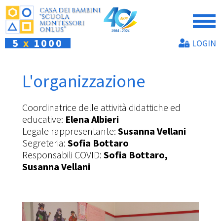
CASA DEI BAMBINI
“SCUOLA
MONTESSORI
ONLUS”
5
x
1000
LOGIN
L'organizzazione
Coordinatrice delle attività didattiche ed
educative:
Elena Albieri
Legale rappresentante:
Susanna Vellani
Segreteria:
Sofia Bottaro
Responsabili COVID:
Sofia Bottaro
,
Susanna Vellani