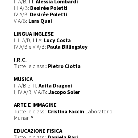
II A/B, III:
Alessia Lombardi
III A/B:
Desirée Poletti
IV A/B:
Desirée Poletti
V A/B:
Lara Quai
LINGUA INGLESE
I, II A/B, III A:
Lucy Costa
IV A/B e V A/B:
Paula Billingsley
I.R.C.
Tutte le classi
: Pietro Ciotta
MUSICA
II A/B e III:
Anita Dragoni
I, IV A/B, V A/B:
Jacopo Soler
ARTE E IMMAGINE
Tutte le classi:
Cristina Faccin
Laboratorio
Munari ®
EDUCAZIONE FISICA
Tutte le classi:
Daniela Bari